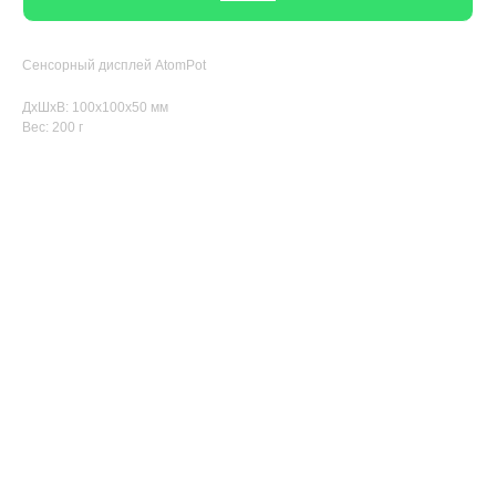
Сенсорный дисплей AtomPot
ДxШxВ: 100x100x50 мм
Вес: 200 г