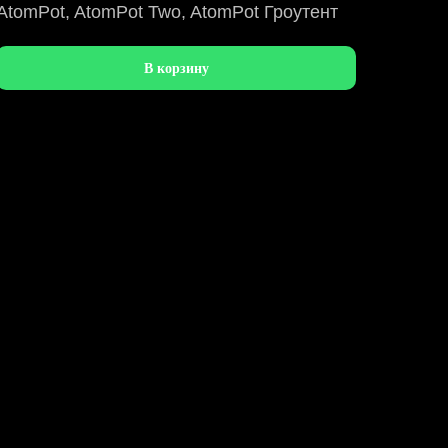
AtomPot, AtomPot Two, AtomPot Гроутент
В корзину