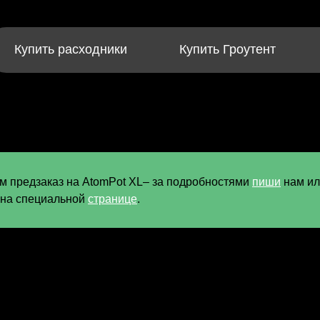
Купить расходники
Купить Гроутент
 предзаказ на AtomPot XL– за подробностями
пиши
нам ил
 на специальной
странице
.