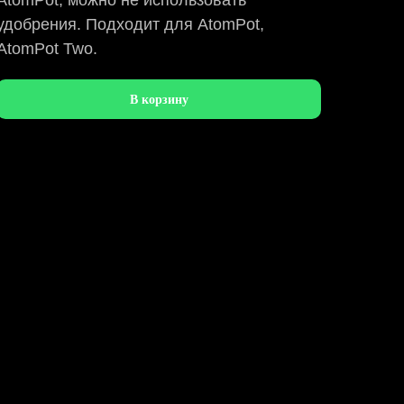
AtomPot, можно не использовать
удобрения. Подходит для AtomPot,
AtomPot Two.
В корзину