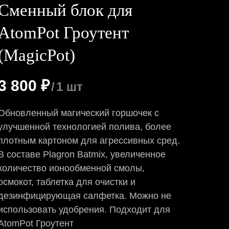
Сменный блок для
AtomPot Гроутент
(MagicPot)
3 800
₽
/
1 шт
Обновленный магический горшочек с
улучшенной технологией полива, более
плотным картоном для агрессивных сред.
В составе Plagron Batmix, увеличенное
количество ионообменной смолы,
осмокот, таблетка для очистки и
дезинфицирующая салфетка. Можно не
использовать удобрения. Подходит для
AtomPot Гроутент